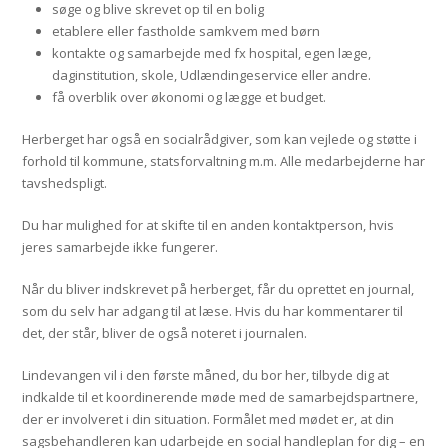
søge og blive skrevet op til en bolig
etablere eller fastholde samkvem med børn
kontakte og samarbejde med fx hospital, egen læge,
daginstitution, skole, Udlændingeservice eller andre.
få overblik over økonomi og lægge et budget.
Herberget har også en socialrådgiver, som kan vejlede og støtte i
forhold til kommune, statsforvaltning m.m. Alle medarbejderne har
tavshedspligt.
Du har mulighed for at skifte til en anden kontaktperson, hvis
jeres samarbejde ikke fungerer.
Når du bliver indskrevet på herberget, får du oprettet en journal,
som du selv har adgang til at læse. Hvis du har kommentarer til
det, der står, bliver de også noteret i journalen.
Lindevangen vil i den første måned, du bor her, tilbyde dig at
indkalde til et koordinerende møde med de samarbejdspartnere,
der er involveret i din situation. Formålet med mødet er, at din
sagsbehandleren kan udarbejde en social handleplan for dig – en