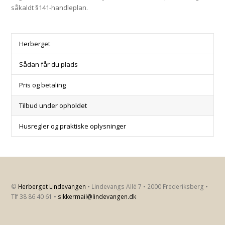
såkaldt §141-handleplan.
Herberget
Sådan får du plads
Pris og betaling
Tilbud under opholdet
Husregler og praktiske oplysninger
©
Herberget Lindevangen
• Lindevangs Allé 7 • 2000 Frederiksberg •
Tlf 38 86 40 61 •
sikkermail@lindevangen.dk