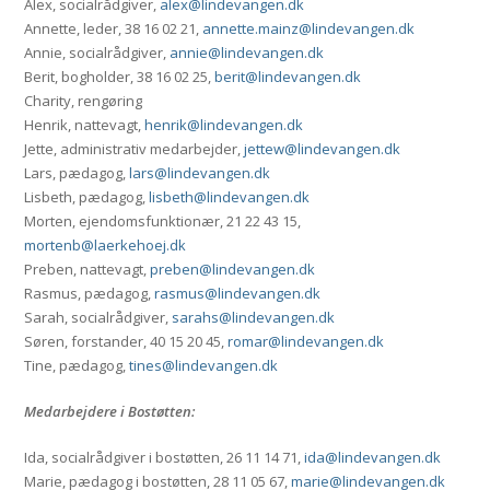
Alex, socialrådgiver,
alex@lindevangen.dk
Annette, leder, 38 16 02 21,
annette.mainz@lindevangen.dk
Annie, socialrådgiver,
annie@lindevangen.dk
Berit, bogholder, 38 16 02 25,
berit@lindevangen.dk
Charity, rengøring
Henrik, nattevagt,
henrik@lindevangen.dk
Jette, administrativ medarbejder,
jettew@lindevangen.dk
Lars, pædagog,
lars@lindevangen.dk
Lisbeth, pædagog,
lisbeth@lindevangen.dk
Morten, ejendomsfunktionær, 21 22 43 15,
mortenb@laerkehoej.dk
Preben, nattevagt,
preben@lindevangen.dk
Rasmus, pædagog,
rasmus@lindevangen.dk
Sarah, socialrådgiver,
sarahs@lindevangen.dk
Søren, forstander, 40 15 20 45,
romar@lindevangen.dk
Tine, pædagog,
tines@lindevangen.dk
Medarbejdere i Bostøtten:
Ida, socialrådgiver i bostøtten, 26 11 14 71,
ida@lindevangen.dk
Marie, pædagog i bostøtten, 28 11 05 67,
marie@lindevangen.dk